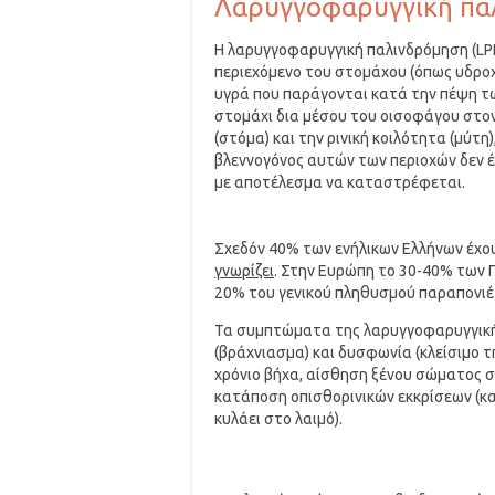
Λαρυγγοφαρυγγική πα
Η λαρυγγοφαρυγγική παλινδρόμηση (LPR
περιεχόμενο του στομάχου (όπως υδροχ
υγρά που παράγονται κατά την πέψη τ
στομάχι δια μέσου του οισοφάγου στον
(στόμα) και την ρινική κοιλότητα (μύτη)
βλεννογόνος αυτών των περιοχών δεν 
με αποτέλεσμα να καταστρέφεται.
Σχεδόν 40% των ενήλικων Ελλήνων έχ
γνωρίζει
. Στην Ευρώπη το 30-40% των 
20% του γενικού πληθυσμού παραπονιέ
Τα συμπτώματα της λαρυγγοφαρυγγική
(βράχνιασμα) και δυσφωνία (κλείσιμο 
χρόνιο βήχα, αίσθηση ξένου σώματος σ
κατάποση οπισθορινικών εκκρίσεων (κα
κυλάει στο λαιμό).