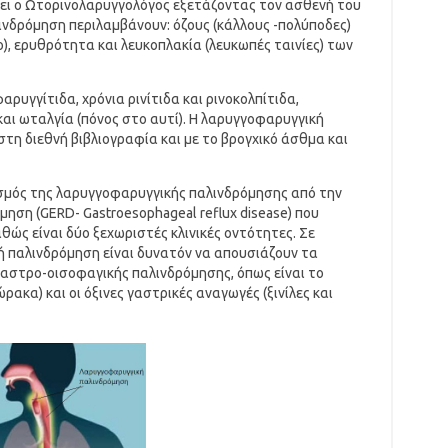
σει ο Ωτορινολαρυγγολόγος εξετάζοντας τον ασθενή του
νδρόμηση περιλαμβάνουν: όζους (κάλλους -πολύποδες)
ο), ερυθρότητα και λευκοπλακία (λευκωπές ταινίες) των
ρυγγίτιδα, χρόνια ρινίτιδα και ρινοκολπίτιδα,
αι ωταλγία (πόνος στο αυτί). Η λαρυγγοφαρυγγική
τη διεθνή βιβλιογραφία και με το βρογχικό άσθμα και
σμός της λαρυγγοφαρυγγικής παλινδρόμησης από την
ηση (GERD- Gastroesophageal reflux disease) που
αθώς είναι δύο ξεχωριστές κλινικές οντότητες. Σε
ή παλινδρόμηση είναι δυνατόν να απουσιάζουν τα
αστρο-οισοφαγικής παλινδρόμησης, όπως είναι το
ακα) και οι όξινες γαστρικές αναγωγές (ξινίλες και