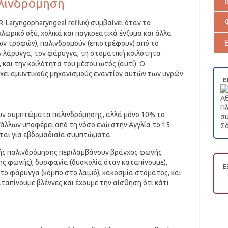
λινδρόμηση
-Laryngopharyngeal reflux) συμβαίνει όταν το
λωρικό οξύ, χολικά και παγκρεατικά ένζυμα και άλλα
ων τροφών), παλινδρομούν (επιστρέφουν) από το
 λάρυγγα, τον φάρυγγα, τη στοματική κοιλότητα
, και την κοιλότητα του μέσου ωτός (αυτί). Ο
έχει αμυντικούς μηχανισμούς εναντίον αυτών των υγρών
Ε
Αθ
Πλ
ουν συμπτώματα παλινδρόμησης,
αλλά μόνο 10% το
συ
Γάλλων υποφέρει από τη νόσο ενώ στην Αγγλία το 15-
Σά
ται για εβδομαδιαία συμπτώματα.
ς παλινδρόμησης περιλαμβάνουν βράγχος φωνής
της φωνής), δυσφαγία (δυσκολία όταν καταπίνουμε),
Ε
το φάρυγγα (κόμπο στο λαιμό), κακοσμία στόματος, και
ταπίνουμε βλέννες και έχουμε την αίσθηση ότι κάτι