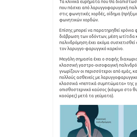
Τα κλινικά ευρήματα που θα διαπιστώ
που πάσχει από λαρυγγοφαρυγγική παλι
στις φωνητικές χορδές, οίδημα (πρήξιμ
φωνητικών χορδών.
Επίσης μπορεί να παρατηρηθεί χρόνια φα
διάβρωση των οδόντων, μέση ωτίτιδα κ
παλινδρόμηση έχει ακόμα συσχετισθεί σ
τον λαρυγγο-φαρυγγικό καρκίνο.
Μεγάλη σημασία έχει ο σαφής διαχωρι
κλασσική γαστρο-οισοφαγική παλινδρόμ
γνωρίζουν οι περισσότεροι από εμάς, κ
πολλούς ασθενείς με λαρυγγοφαρυγγικ
κλασσικά «πεπτικά συμπτώματα» της γ
οπισθοστερνικό καύσος (κάψιμο στο θώρ
καούρες) μετά τα γεύματα).