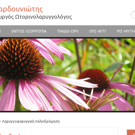
Βαρδουνιώτης
ουργός Ωτορινολαρυγγολόγος
Η
ΙΛΙΓΓΟΣ-ΙΣΟΡΡΟΠΙΑ
ΠΑΙΔΟ-ΩΡΛ
ΟΥΣ-ΑΥΤΙ
ΡΙΣ-ΜΥΤΗ
>
Λαρυγγοφαρυγγική παλινδρόμηση