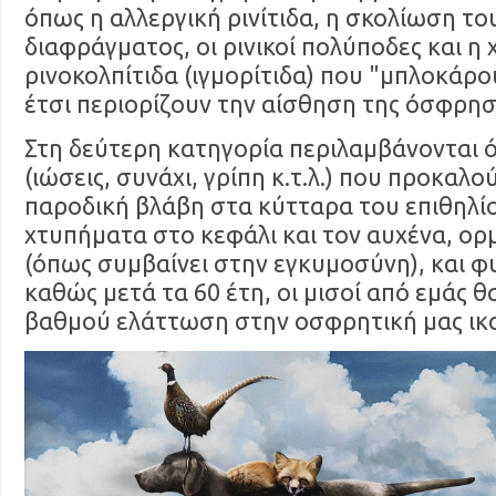
όπως η αλλεργική ρινίτιδα, η σκολίωση το
διαφράγματος, οι ρινικοί πολύποδες και η 
ρινοκολπίτιδα (ιγμορίτιδα) που "μπλοκάρο
έτσι περιορίζουν την αίσθηση της όσφρησ
Στη δεύτερη κατηγορία περιλαμβάνονται ό
(ιώσεις, συνάχι, γρίπη κ.τ.λ.) που προκαλ
παροδική βλάβη στα κύτταρα του επιθηλίο
χτυπήματα στο κεφάλι και τον αυχένα, ορ
(όπως συμβαίνει στην εγκυμοσύνη), και φυ
καθώς μετά τα 60 έτη, οι μισοί από εμάς 
βαθμού ελάττωση στην οσφρητική μας ικ